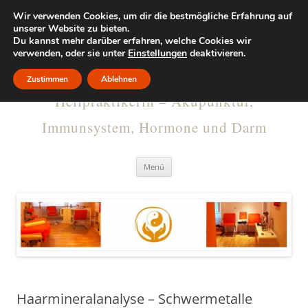
Wir verwenden Cookies, um dir die bestmögliche Erfahrung auf
KRISTINA
unserer Website zu bieten.
Du kannst mehr darüber erfahren, welche Cookies wir
verwenden, oder sie unter
RUMMELSBURG
Einstellungen
deaktivieren.
Zustimmen
Ablehnen
Heilpraktikerin – Akupunktur,
Immunsystem, Hormone und Darm
Menü
Haarmineralanalyse – Schwermetalle