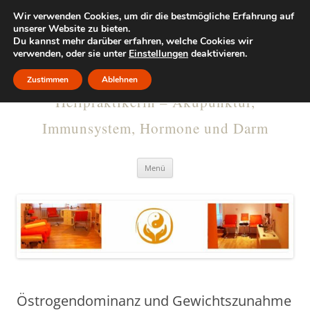
Wir verwenden Cookies, um dir die bestmögliche Erfahrung auf
KRISTINA
unserer Website zu bieten.
Du kannst mehr darüber erfahren, welche Cookies wir
verwenden, oder sie unter
RUMMELSBURG
Einstellungen
deaktivieren.
Zustimmen
Ablehnen
Heilpraktikerin – Akupunktur,
Immunsystem, Hormone und Darm
Menü
Östrogendominanz und Gewichtszunahme