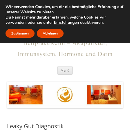
Wir verwenden Cookies, um dir die bestmögliche Erfahrung auf
KRISTINA
unserer Website zu bieten.
Du kannst mehr darüber erfahren, welche Cookies wir
verwenden, oder sie unter
RUMMELSBURG
Einstellungen
deaktivieren.
Zustimmen
Ablehnen
Heilpraktikerin – Akupunktur,
Immunsystem, Hormone und Darm
Menü
Leaky Gut Diagnostik