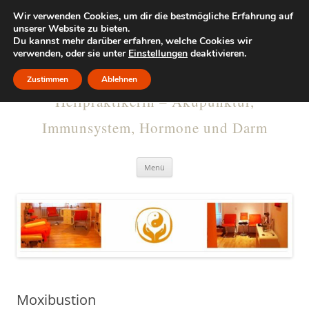
Wir verwenden Cookies, um dir die bestmögliche Erfahrung auf
KRISTINA
unserer Website zu bieten.
Du kannst mehr darüber erfahren, welche Cookies wir
verwenden, oder sie unter
RUMMELSBURG
Einstellungen
deaktivieren.
Zustimmen
Ablehnen
Heilpraktikerin – Akupunktur,
Immunsystem, Hormone und Darm
Menü
Moxibustion