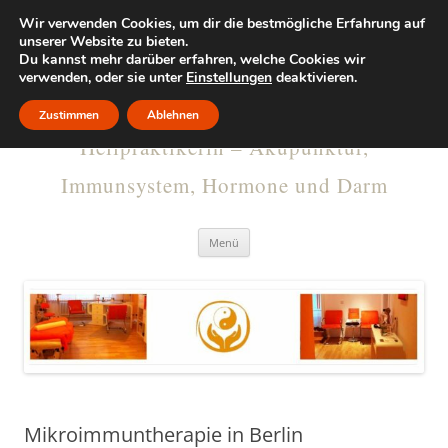
Wir verwenden Cookies, um dir die bestmögliche Erfahrung auf
KRISTINA
unserer Website zu bieten.
Du kannst mehr darüber erfahren, welche Cookies wir
verwenden, oder sie unter
RUMMELSBURG
Einstellungen
deaktivieren.
Zustimmen
Ablehnen
Heilpraktikerin – Akupunktur,
Immunsystem, Hormone und Darm
Menü
Mikroimmuntherapie in Berlin