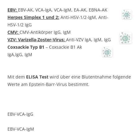
EBV:
EBV-AK, VCA-IgA, VCA-IgM, EA-AK, EBNA-AK
Herpes Simplex 1 und 2:
Anti-HSV-1/2-IgM, Anti-
HSV-1/2 IgG
CMV:
CMV-Antikörper IgG, IgM
VZV: Varizella-Zoster-Virus:
Anti-VZV IgA, IgM, IgG
Coxsackie Typ B1
– Coxsackie B1 Ak
IgA,IgG, IgM
Mit dem
ELISA Test
wird über eine Blutentnahme folgende
Werte am Epstein-Barr-Virus bestimmt.
EBV-VCA-IgG
EBV-VCA-IgM