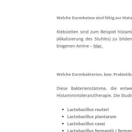
Welche Darmkeime sind fähig zur Hist
Klebsiellen sind zum Beispiel histam
(Alkalisierung des Stuhles) zu bild
biogenen Amine –
hier.
Welche Darmbakterien, bzw. Probiotika
Diese Bakterienstämme, die entw
Histaminintoleranztherapie. Die Stud
Lactobacillus reuteri
Lactobacillus plantarum
Lactobacillus casei
Lactobacillus fermentii / ferm