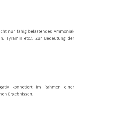
Therapie Nebennieren
nsbeschwerden und
Schlafstörungen und
Katecholamine
ch
Begleitung bei IVF/ICSI
 nicht nur fähig belastendes Ammoniak
in, Tyramin etc.). Zur Bedeutung der
ation
Begleitung durch das Cridennda-
Magarelli Protokoll
Einsatzfelder der TCM bei
Kinderwunsch
Kinderwunsch? Was wird dabei
alles geklärt?
gativ konnotiert im Rahmen einer
chen Ergebnissen.