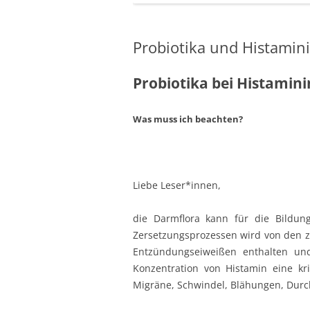
Die 5 Element
Probiotika und Histamin
Akupunktur –
Aku-Taping
Probiotika bei Histamini
Kinesiologisc
Was muss ich beachten?
Phytotherapi
Orthomolekul
Schüßler Salz
Liebe Leser*innen,
Die Bachblüt
die Darmflora kann für die Bildung
Lichttherapie
Zersetzungsprozessen wird von den zu
Entzündungseiweißen enthalten und
Konzentration von Histamin eine k
Migräne, Schwindel, Blähungen, Durc