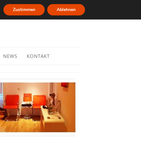
Zustimmen
Ablehnen
NEWS
KONTAKT
robleme
ngen und
Tee für den Herbst
ne
EBV reaktiviert durch COVID 19?
Warum Glyphosat die
Aufwucherung im Darm mit
Clostridien begünstigt?
eine Folgen
file
Gendefekt – MTHFR, COMT, CBS
minanz und
e
nahme
Ingwer Heilpflanze 2018