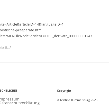
age=Article&articleID=14&languageID=1
biotische-praeparate.html
rvlets/MCRFileNodeServlet/FUDISS_derivate_000000001247
iotika/
rECHTLICHES
Copyright
Impressum
® Kristina Rummelsburg 2023
Datenschutzerklärung