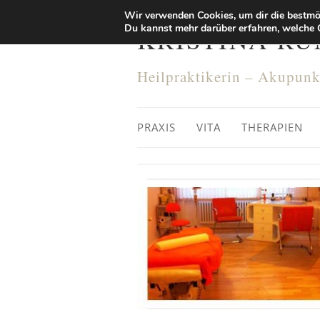
Wir verwenden Cookies, um dir die bestmög
Du kannst mehr darüber erfahren, welche 
KRISTINA R
Heilpraktikerin – Akupun
PRAXIS
VITA
THERAPIEN
Mikroimmunth
Darm
Dünndarmfehl
Therapie Berl
Candida Thera
Parasiten un
Jodtherapie