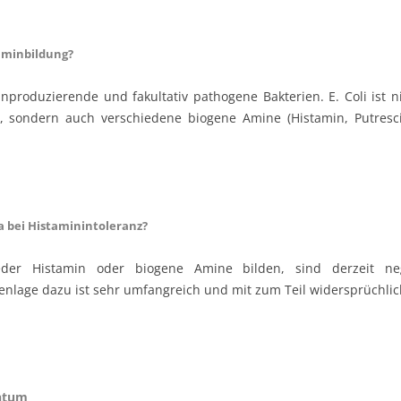
Haarmineralanalyse –
Gut Health and the EBV
Schwermetalle
Menstruatio
Mikrobiomanalyse
PMS
aminbildung?
EBV – das schleichende
Killervirus? Epstein-Barr-Virus
Kinderwuns
Diagnostik
inproduzierende und fakultativ pathogene Bakterien. E. Coli ist
en, sondern auch verschiedene biogene Amine (Histamin, Putresc
Hyperlubrik
 bei Histaminintoleranz?
eder Histamin oder biogene Amine bilden, sind derzeit ne
ienlage dazu ist sehr umfangreich und mit zum Teil widersprüchli
entum