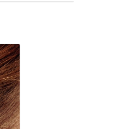
cter
e –
Schafgarbe – die Unterscheiderin
unterfunktion
Liposomal
 – COMT
Isoglucose – neuer Süßstoff
I und Östrogen
ne
pathie mit neuen
Habe ich HPU
ätzen
nes Stressprofil
ritis
minanz
Mangel an COMT – Catechol-O-
Methyltransferase
ng
erschöpfung
Anzeichen einer
Nebennierenerschöpfung
und
Checkliste Nebennierenschwäche
Nebenniere im Profil
esbeschwerden