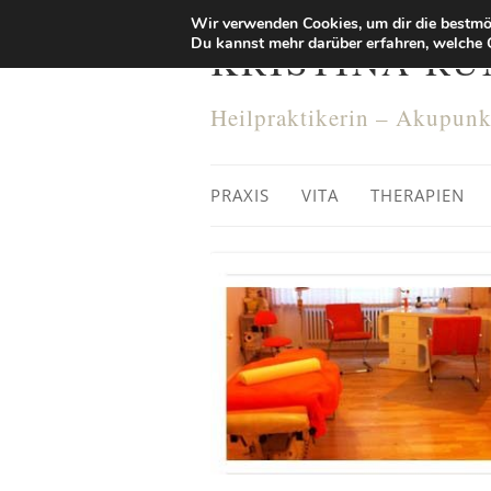
Wir verwenden Cookies, um dir die bestmög
Du kannst mehr darüber erfahren, welche 
KRISTINA R
Heilpraktikerin – Akupun
PRAXIS
VITA
THERAPIEN
Mikroimmunth
Darm
Dünndarmfehl
Therapie Berl
Candida Thera
Parasiten un
Jodtherapie