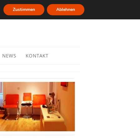
Zustimmen
Ablehnen
NEWS
KONTAKT
robleme
gen und
Tee für den Herbst
ne
EBV reaktiviert durch COVID 19?
Warum Glyphosat die
Aufwucherung im Darm mit
Clostridien begünstigt?
eine Folgen
file
Gendefekt – MTHFR, COMT, CBS
inanz und
e
nahme
Ingwer Heilpflanze 2018