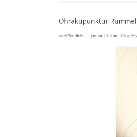
Die 5 Element
Ohrakupunktur Rummel
Akupunktur –
Aku-Taping
Veröffentlicht
11. Januar 2016
am
970 × 159
Kinesiologisc
Phytotherapi
Orthomolekul
Schüßler Salz
Die Bachblüt
Lichttherapie