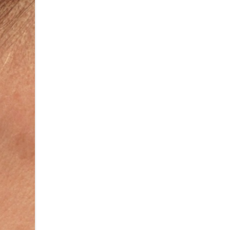
Therapie Nebennieren
nsbeschwerden und
Schlafstörungen und
Katecholamine
h
Begleitung bei IVF/ICSI
tion
Begleitung durch das Cridennda-
Magarelli Protokoll
Einsatzfelder der TCM bei
Kinderwunsch
Kinderwunsch? Was wird dabei
alles geklärt?