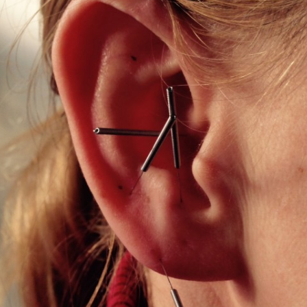
Haarmineralanalyse –
Gut Health and the EBV
Schwermetalle
Menstruatio
Mikrobiomanalyse
PMS
EBV – das schleichende
Killervirus? Epstein-Barr-Virus
Kinderwunsc
Diagnostik
Hyperlubrika