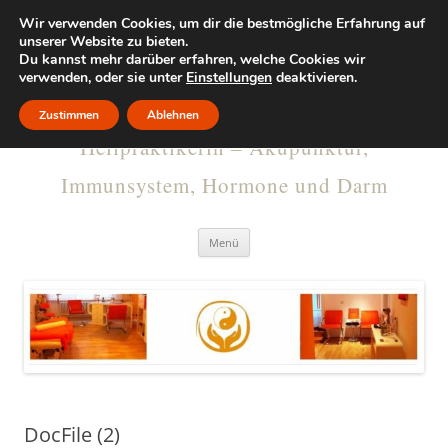
Wir verwenden Cookies, um dir die bestmögliche Erfahrung auf
KRISTINA
unserer Website zu bieten.
Du kannst mehr darüber erfahren, welche Cookies wir
verwenden, oder sie unter
RUMMELSBURG
Einstellungen
deaktivieren.
Zustimmen
Ablehnen
Heilpraktikerin – Akupunktur,
Immunsystem, Hormone und Darm
Menü
DocFile (2)