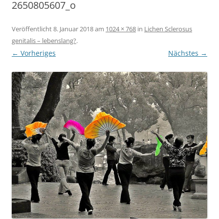
2650805607_o
Veröffentlicht
8. Januar 2018
am
1024 × 768
in
Lichen Sclerosus
genitalis – lebenslang?
.
← Vorheriges
Nächstes →