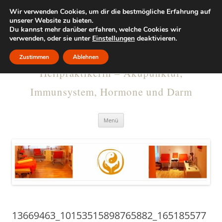
Wir verwenden Cookies, um dir die bestmögliche Erfahrung auf
KRISTINA
unserer Website zu bieten.
Du kannst mehr darüber erfahren, welche Cookies wir
verwenden, oder sie unter
RUMMELSBURG
Einstellungen
deaktivieren.
Zustimmen
Ablehnen
Heilpraktikerin – Akupunktur,
Immunsystem, Hormone und Darm
Menü
13669463_10153515898765882_165185577