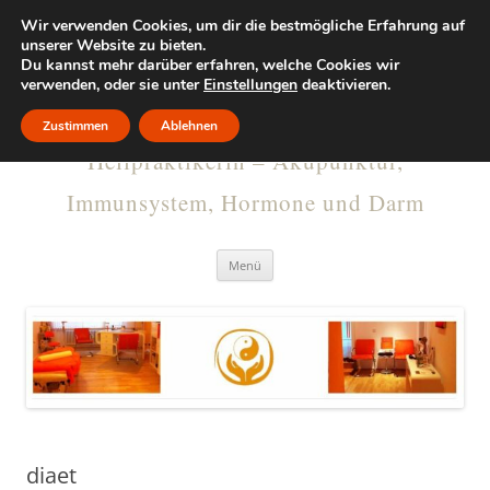
Wir verwenden Cookies, um dir die bestmögliche Erfahrung auf
KRISTINA
unserer Website zu bieten.
Du kannst mehr darüber erfahren, welche Cookies wir
verwenden, oder sie unter
RUMMELSBURG
Einstellungen
deaktivieren.
Zustimmen
Ablehnen
Heilpraktikerin – Akupunktur,
Immunsystem, Hormone und Darm
Menü
diaet